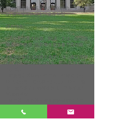
(1) 提昇學生在英文各方面的能力
(2) 擴大學生的英文詞彙及句型
課程特色:
*課程包括英文聆聽、閱讀、文法、說話訓
練及寫作教授 ,提昇學生英文各方面的能
力。
*導師與學生比例將不多於1 : 8，保証導師
有足夠時間照顧每位學生，闡明學生不明
白之處。
*閱讀篇章選材自南華早報、華爾街週刊、
時代週刊等，而內容包括社論、時事、新
聞、生活多方面的有趣資訊，培養學生對
閱讀的興趣。
*寫作部份將教授學生多種體裁的格式作
法，教導寫作技巧、大綱的運用、不同的
比喻方法、句式等，培養學生的寫作及創
作能力。
*文法部份會採用密集式訓練，讓學生建立
英文慣性。