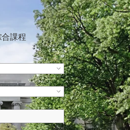
綜合課程
和電話號碼
*
0/500