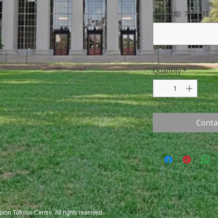
開始日期: 7月13日／
Quantity
*
Conta
 Tutorial Centre. All rights reserved.