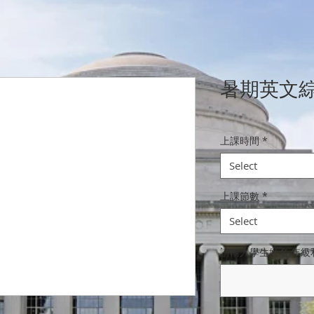
暑期英文
上課時間
*
Select
上課節數
*
Select
請輸入學生姓名,年級